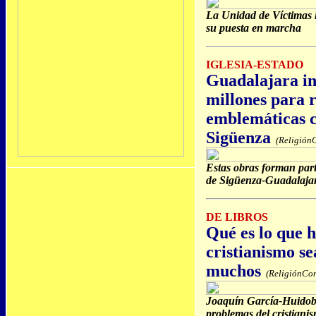
La Unidad de Víctimas h
su puesta en marcha
IGLESIA-ESTADO
Guadalajara inv
millones para r
emblemáticas c
Sigüenza
(ReligiónC
Estas obras forman part
de Sigüenza-Guadalajara
DE LIBROS
Qué es lo que h
cristianismo se
muchos
(ReligiónCon
Joaquín García-Huidobr
problemas del cristianis