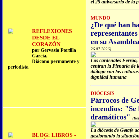
el 25 aniversario de la 
MUNDO
¿De qué han ha
REFLEXIONES
representantes 
DESDE EL
en su Asamblea
CORAZÓN
26.07.2026)
por Gervasio Portilla
García,
Los cardenales Ferrão,
Diácono permanente y
centran la Plenaria de 
periodista
diálogo con las culturas 
dignidad humana
DIÓCESIS
Párrocos de Get
incendios: "Se
dramáticos"
(Rel
La diócesis de Getafe a
BLOG: LIBROS -
gestionando la situació