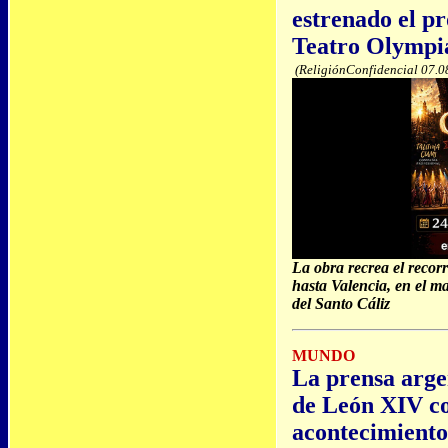
estrenado el p
Teatro Olympia
(ReligiónConfidencial 07.0
La obra recrea el recorr
hasta Valencia, en el m
del Santo Cáliz
MUNDO
La prensa argen
de León XIV c
acontecimiento 