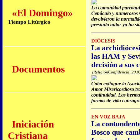
La comunidad parroquia
«El Domingo»
Cenáculo y numerosos vo
devolvieron la normalid
Tiempo Litúrgico
presunto autor ya ha si
DIÓCESIS
La archidióces
las HAM y Sevi
decisión a sus
Documentos
(ReligiónConfidencial 29.0
Cobo extingue la Asocia
Amor Misericordioso tra
continuidad. Las herma
formas de vida consagr
EN VOZ BAJA
Iniciación
La contundente
Bosco que camb
Cristiana