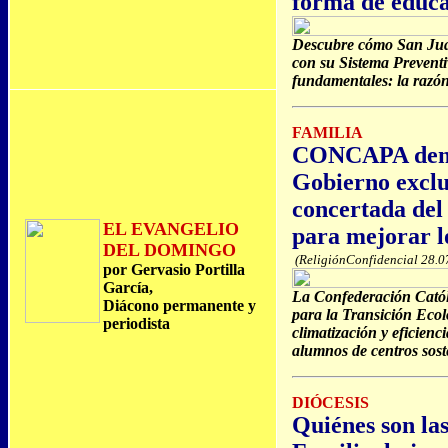
forma de educ
Descubre cómo San Jua
con su Sistema Preventi
fundamentales: la razón,
FAMILIA
CONCAPA denu
Gobierno exclu
concertada de
EL EVANGELIO
para mejorar lo
DEL DOMINGO
(ReligiónConfidencial 28.0
por Gervasio Portilla
García,
La Confederación Católi
Diácono permanente y
para la Transición Ecol
periodista
climatización y eficienc
alumnos de centros sost
DIÓCESIS
Quiénes son las