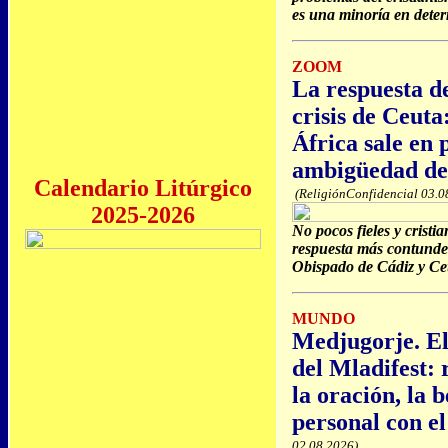
es una minoría en dete
ZOOM
La respuesta de
crisis de Ceut
África sale en 
ambigüedad de
Calendario Litúrgico
(ReligiónConfidencial 03.0
2025-2026
No pocos fieles y cristi
respuesta más contunden
Obispado de Cádiz y Ceu
MUNDO
Medjugorje. El
del Mladifest:
la oración, la 
personal con e
02.08.2026)