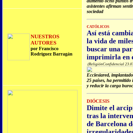
aumentó ocho puntos tra
asistentes afirman sent
sociedad
CATÓLICOS
Así está cambia
NUESTROS
la vida de mile
AUTORES
buscar una par
por Francisco
Rodríguez Barragán
imprimirla en 
(ReligiónConfidencial 23.0
Ecclesiared, implantado
25 países, ha permitido
y reducir la carga buroc
DIÓCESIS
Dimite el arci
tras la interve
de Barcelona d
irregularidade