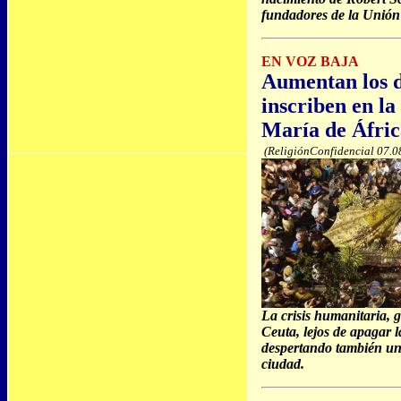
fundadores de la Unió
EN VOZ BAJA
Aumentan los d
inscriben en l
María de Áfric
(ReligiónConfidencial 07.0
La crisis humanitaria, g
Ceuta, lejos de apagar l
despertando también una
ciudad.