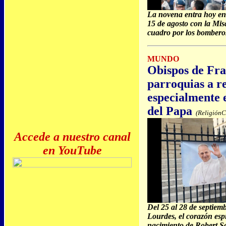
La novena entra hoy en 
15 de agosto con la Misa
cuadro por los bomberos
MUNDO
Obispos de Fran
parroquias a r
especialmente e
del Papa
(ReligiónC
Accede a nuestro canal
en YouTube
Del 25 al 28 de septiemb
Lourdes, el corazón espi
nacimiento de Robert S