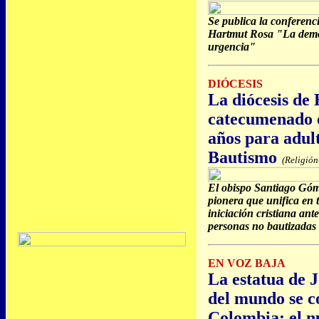
Se publica la conferenc
Hartmut Rosa "La democ
urgencia"
DIÓCESIS
La diócesis de
catecumenado o
años para adult
Bautismo
(Religión
El obispo Santiago Góm
pionera que unifica en t
iniciación cristiana ant
personas no bautizadas
EN VOZ BAJA
La estatua de 
del mundo se c
Colombia: el nu