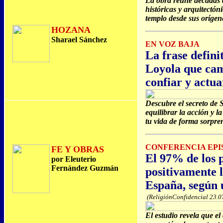
La obra reúne décadas d
históricas y arquitectón
templo desde sus orígene
HOZANA
Sharael Sánchez
EN VOZ BAJA
La frase defini
Loyola que cam
confiar y actua
Descubre el secreto de 
equilibrar la acción y l
tu vida de forma sorpre
CONFERENCIA EPI
FE Y OBRAS
El 97% de los 
por Eleuterio
Fernández Guzmán
positivamente l
España, según 
(ReligiónConfidencial 23.0
El estudio revela que e