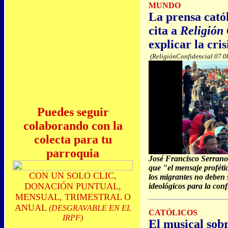
MUNDO
La prensa cató
cita a
Religión
explicar la cri
(ReligiónConfidencial 07.0
Puedes seguir
colaborando con la
colecta para tu
parroquia
José Francisco Serrano
que "el mensaje proféti
CON UN SOLO CLIC,
los migrantes no deben 
DONACIÓN PUNTUAL,
ideológicos para la con
MENSUAL, TRIMESTRAL O
ANUAL
(DESGRAVABLE EN EL
CATÓLICOS
IRPF)
El musical sobr