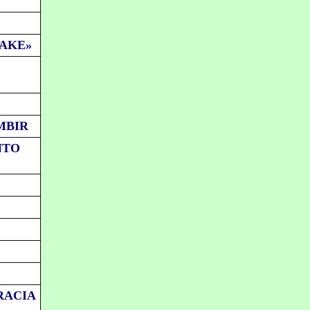
FAKE»
MBIR
NTO
RACIA