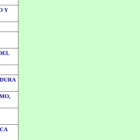
O Y
DEL
ADURA
MO,
ICA