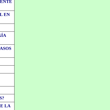
TENTE
L EN
GÍA
CASOS
S?
E LA