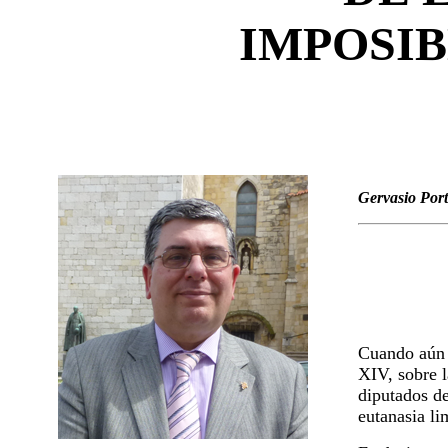
IMPOSIB
Gervasio Port
Cuando aún r
XIV, sobre l
diputados de
eutanasia li