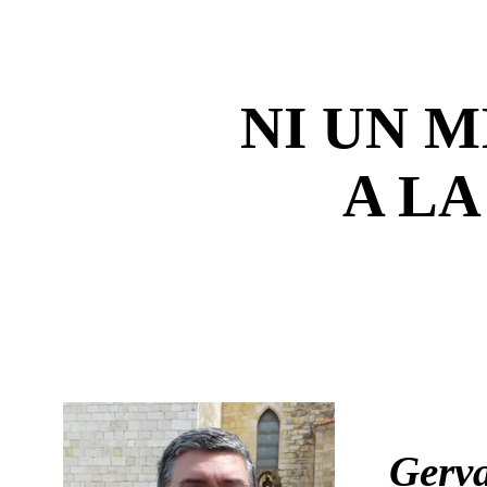
NI UN 
A LA
Gerva