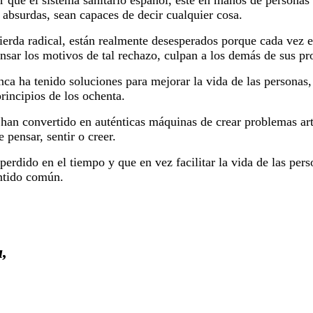
 que el sistema sanitario español, este en manos de personas
s absurdas, sean capaces de decir cualquier cosa.
uierda radical, están realmente desesperados porque cada vez
nsar los motivos de tal rechazo, culpan a los demás de sus pro
nca ha tenido soluciones para mejorar la vida de las personas,
principios de los ochenta.
 han convertido en auténticas máquinas de crear problemas art
 pensar, sentir o creer.
 perdido en el tiempo y que en vez facilitar la vida de las per
ntido común.
,