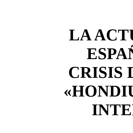
LA ACT
ESPA
CRISIS
«HONDI
INT