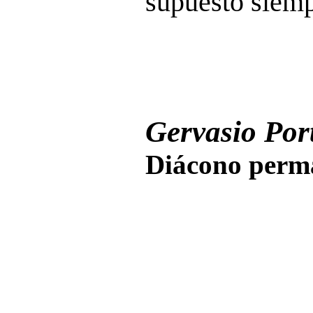
supuesto siemp
Gervasio Port
Diácono perma