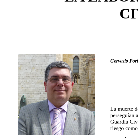
CI
Gervasio Port
La muerte de
perseguían a
Guardia Civi
riesgo como 