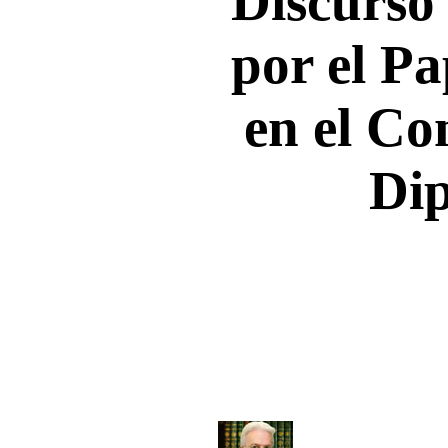
Discurso
por el P
en el Co
Di