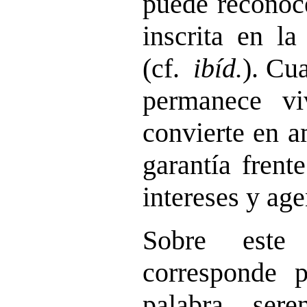
puede reconoc
inscrita en l
(cf.
ibíd.
). Cu
permanece vi
convierte en a
garantía frent
intereses y age
Sobre este
corresponde 
palabra ser