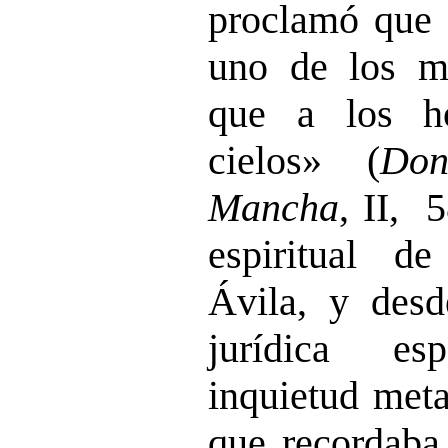
proclamó que 
uno de los m
que a los h
cielos» (
Do
Mancha
, II, 
espiritual d
Ávila, y desd
jurídica es
inquietud met
que recordaba