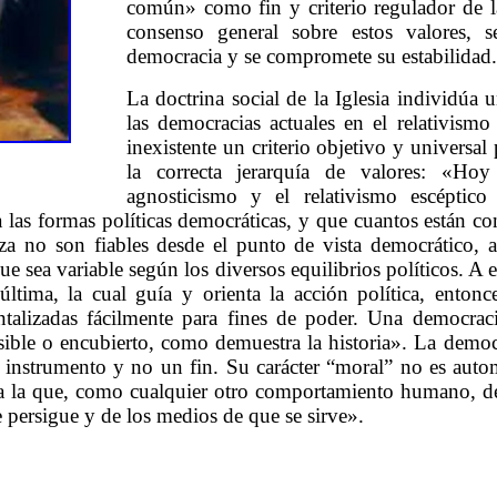
común» como fin y criterio regulador de la
consenso general sobre estos valores, s
democracia y se compromete su estabilidad.
La doctrina social de la Iglesia individúa 
las democracias actuales en el relativismo
inexistente un criterio objetivo y universal
la correcta jerarquía de valores: «Ho
agnosticismo y el relativismo escéptico 
 las formas políticas democráticas, y que cuantos están c
za no son fiables desde el punto de vista democrático, a
e sea variable según los diversos equilibrios políticos. A 
ltima, la cual guía y orienta la acción política, entonc
alizadas fácilmente para fines de poder. Una democraci
visible o encubierto, como demuestra la historia». La dem
 instrumento y no un fin. Su carácter “moral” no es auto
a la que, como cualquier otro comportamiento humano, de
e persigue y de los medios de que se sirve».