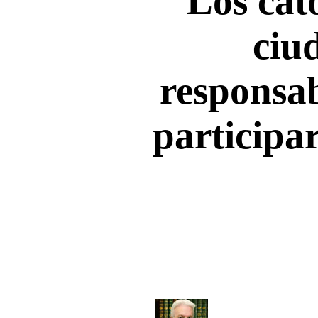
Los cat
ciu
responsa
participar