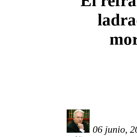
El refr
ladra
mor
06 junio, 