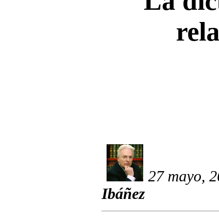
La dic
rel
27 mayo, 2
Ibáñez