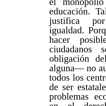
el monopolio
educación. T
justifica p
igualdad. Porq
hacer posib
ciudadanos 
obligación de
alguna— no aut
todos los cent
de ser estatal
problemas eco
en el derec