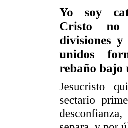
Yo soy cat
Cristo no
divisiones y
unidos fo
rebaño bajo 
Jesucristo qu
sectario prim
desconfianza
separa, y por ú