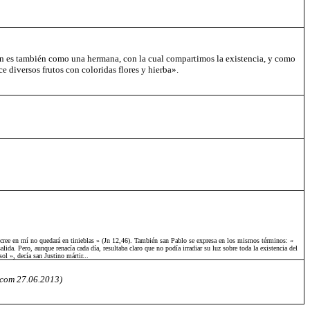
mún es también como una hermana, con la cual compartimos la existencia, y como
e diversos frutos con coloridas flores y hierba».
que cree en mí no quedará en tinieblas » (Jn 12,46). También san Pablo se expresa en los mismos términos: «
lida. Pero, aunque renacía cada día, resultaba claro que no podía irradiar su luz sobre toda la existencia del
ol », decía san Justino mártir...
.com 27.06.2013)