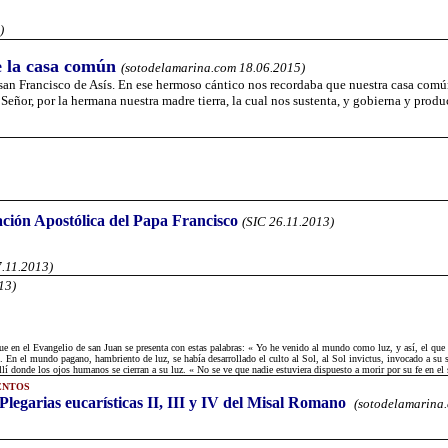
)
e la casa común
(sotodelamarina.com 18.06.2015)
 san Francisco de Asís. En ese hermoso cántico nos recordaba que nuestra casa co
eñor, por la hermana nuestra madre tierra, la cual nos sustenta, y gobierna y produc
ción Apostólica del Papa Francisco
(SIC 26.11.2013)
7.11.2013)
13)
to, que en el Evangelio de san Juan se presenta con estas palabras: « Yo he venido al mundo como luz, y así, el 
). En el mundo pagano, hambriento de luz, se había desarrollado el culto al Sol, al Sol invictus, invocado a su sa
lí donde los ojos humanos se cierran a su luz. « No se ve que nadie estuviera dispuesto a morir por su fe en el s
ENTOS
Plegarias eucarísticas II, III y IV del Misal Romano
(sotodelamarina