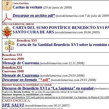
Carta Encíclica
Caritas in veritate
(29 de junio de 2009)
Descargar en archivo pdf*
(sotodelamarina.com 7 de julio de 2009
AÑO SACERDOTAL 2009/10
CARTA DEL SUMO PONTÍFICE BENEDICTO XVI P
SANTO CURA DE ARS
(sotodelamarina.com 18.06.2009)
Benedicto XVI
Carta de Su Santidad Benedicto XVI sobre la remisión d
Benedicto XVI
Cuaresma 200
9
Mensaje de Cuaresma
(sotodelamarina.com 12.11.2008)
Benedicto XVI
Cuaresma 2008
Mensaje de Cuaresma
(sotodelamarina.com 29.01.2008)
Descargar en formato "
*.pdf
"
(sotodelamarina.com 29.01.2008)
Mantener despierta la sensibilidad a la verdad.
Discurso de Benedicto XVI a “La Sapienza” en español
(revistaec
Traducción
Revista Ecclesia
. No se trata de una traducción oficial de la Santa Sede
Mantener despierta la sensibilidad a la verdad.
Discurso que Benedicto XVI tenía previsto pronunciar en la Universidad «La Sapienza» de Roma el 16-1-20
CARTA ENCÍCLICA
SPE SALVI
(sotodelamarina.com 30.11.2007)