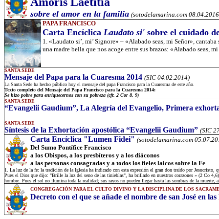
Amoris Laetitia
sobre el amor en la familia
(sotodelamarina.com 08.04.2016
PAPA FRANCISCO
Carta Encíclica
Laudato si'
sobre el cuidado d
1. «Laudato si’, mi’ Signore» – «Alabado seas, mi Señor», cantaba
una madre bella que nos acoge entre sus brazos: «Alabado seas, mi S
SANTA SEDE
Mensaje del Papa para la Cuaresma 2014
(SIC 04.02.2014)
La Santa Sede ha hecho público hoy el mensaje del papa Francisco para la Cuaresma de este año.
Texto completo del Mensaje del Papa Francisco para la Cuaresma 2014:
Se hizo pobre para enriquecernos con su pobreza (cfr. 2 Cor 8, 9)
SANTA SEDE
“Evangelii Gaudium”, La Alegría del Evangelio, Primera exhorta
SANTA SEDE
Síntesis de la Exhortación apostólica “Evangelii Gaudium”
(SIC 2
Carta Encíclica "Lumen Fidei"
(sotodelamarina.com 05.07.20
Del Sumo Pontífice Francisco
a los Obispos, a los presbíteros y a los diáconos
a las personas consagradas y a todos los fieles laicos sobre la Fe
1. La luz de la fe: la tradición de la Iglesia ha indicado con esta expresión el gran don traído por Jesucris
Pues el Dios que dijo: "Brille la luz del seno de las tinieblas", ha brillado en nuestros corazones » (2 Co 4,6
hombre. Pues el sol no ilumina toda la realidad; sus rayos no pueden llegar hasta las sombras de la muerte, al
CONGREGACIÓN PARA EL CULTO DIVINO Y LA DISCIPLINA DE LOS SACRAM
Decreto con el que se añade el nombre de san José en las 