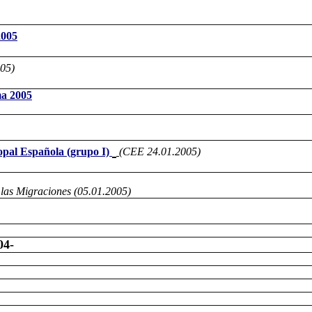
2005
005
)
ma 2005
opal Española (grupo I)
(CEE 24.01.2005)
 las Migraciones (05.01.2005)
04-