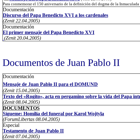
Para conmemorar el 150 aniversario de la definición del dogma de la Inmaculad
Documentación
Discurso del Papa Benedicto XVI a los cardenales
(Zenit
22.04.2005)
Documentación
El primer mensaje del Papa Benedicto XVI
(Zenit
20.04.2005)
Documentos de Juan Pablo II
Documentación
Mensaje de Juan Pablo II para el DOMUND
(Zenit
15.04.2005)
Texto del «Rogito», acta en pergamino sobre la vida del Papa in
(Zenit
08.04.2005)
DOCUMENTOS
Sígueme: Homilía del funeral por Karol Wojtyla
(ForumLibertas
08.04.2005)
Especial
Testamento de Juan Pablo II
(Zenit
07.04.2005)