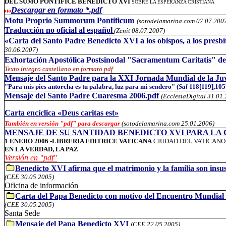
DEL SUMO PONTÍFICE BENEDICTO XVI
SOBRE LA ESPERANZA CRISTIANA
Descargar en formato *.pdf
Motu Proprio Summorum Pontificum
(sotodelamarina.com 07.07.200
Traducción no oficial al español
(Zenit
08
.0
7
.2007)
«Carta del Santo Padre Benedicto XVI a los obispos, a los presbíte
30.06.2007)
Exhortación Apostólica Postsinodal "Sacramentum Caritatis" d
Texto íntegro castellano en formato pdf
Mensaje del Santo Padre para la XXI Jornada Mundial de la Juve
"Para mis pies antorcha es tu palabra, luz para mi sendero" (
Sal
118[119],105
Mensaje del Santo Padre Cuaresma 2006.pdf
(EcclesiaDigital 31.01
Carta encíclica «Deus caritas est»
También en versión "pdf" para descargar
(sotodelamarina.com 25
.01.2006)
MENSAJE DE SU SANTIDAD BENEDICTO XVI PARA LA
1 ENERO 2006 -LIBRERIA EDITRICE
VATICANA
CIUDAD DEL VATICANO
EN
LA VERDAD
,
LA PAZ
Versión en "pdf"
Benedicto XVI afirma que el matrimonio y la familia son insust
(CEE 30.05.2005)
Oficina de información
Carta del Papa Benedicto con motivo del Encuentro Mundial d
(CEE 30.05.2005)
Santa Sede
Mensaje del Papa Benedicto XVI
(CEE 22.05.2005)