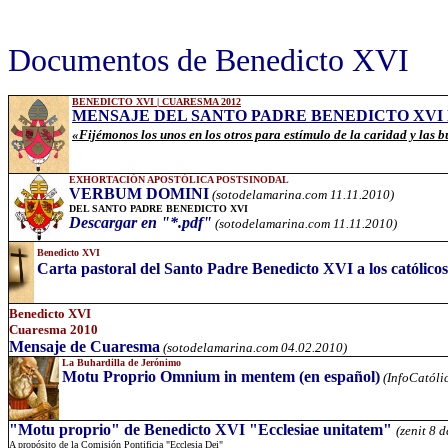
Documentos de Benedicto XVI
BENEDICTO XVI | CUARESMA 2012
MENSAJE DEL SANTO PADRE BENEDICTO XVI 
«Fijémonos los unos en los otros para estímulo de la caridad y las 
EXHORTACIÓN APOSTÓLICA POSTSINODAL
VERBUM DOMINI
(sotodelamarina.com 11.11.2010)
DEL SANTO PADRE BENEDICTO XVI
Descargar en "*.pdf"
(sotodelamarina.com 11.11.2010)
Benedicto XVI
Carta pastoral del Santo Padre Benedicto XVI a los católicos
Benedicto XVI
Cuaresma 2010
Mensaje de Cuaresma
(sotodelamarina.com 04.02.2010)
La Buhardilla de Jerónimo
Motu Proprio Omnium in mentem (en español)
(InfoCatóli
"Motu proprio" de Benedicto XVI "Ecclesiae unitatem"
(zenit 8 
A propósito de la Comisión Pontificia "Ecclesia Dei"