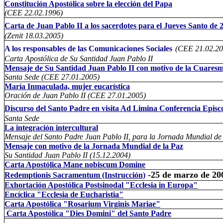
Constitución Apostólica sobre la elección del Papa
(CEE 22.02.1996)
Carta de Juan Pablo II a los sacerdotes para el Jueves Santo de 
(Zenit 18.03.2005)
A los responsables de las Comunicaciones Sociales
(CEE 21
.02.2
Carta Apostólica de Su Santidad Juan Pablo II
Mensaje de Su Santidad Juan Pablo II con motivo de la Cuares
Santa Sede (CEE 27.01.2005)
María Inmaculada, mujer eucarística
Oración de Juan Pablo II (CEE 27.01.2005)
Discurso del Santo Padre en visita Ad Limina Conferencia Episc
Santa Sede
La integración intercultural
Mensaje del Santo Padre Juan Pablo II, para la Jornada Mundial de
Mensaje con motivo de la Jornada Mundial de la Paz
Su Santidad Juan Pablo II (15.12.2004)
Carta Apostólica Mane nobiscum Domine
-25 de marzo de 20
Redemptionis Sacramentum (Instrucción)
Exhortación Apostólica Postsinodal
"Ecclesia in Europa"
Encíclica
"Ecclesia de Eucharistia"
Carta Apostólica "Rosarium Virginis Mariae"
Carta Apostólica "Dies Domini" del Santo Padre