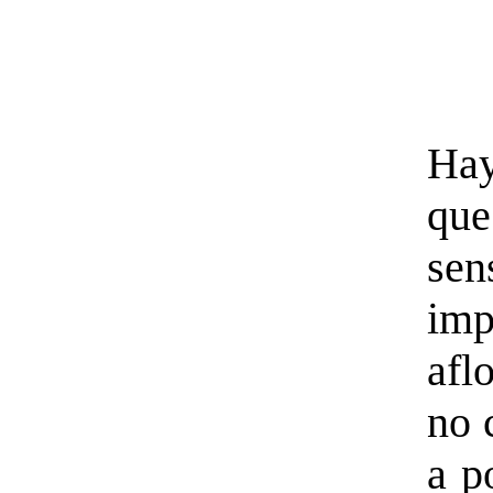
Ha
qu
sen
imp
afl
no 
a p