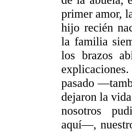
primer amor, l
hijo recién na
la familia sie
los brazos abi
explicaciones
pasado —tambi
dejaron la vid
nosotros pud
aquí—, nuestro