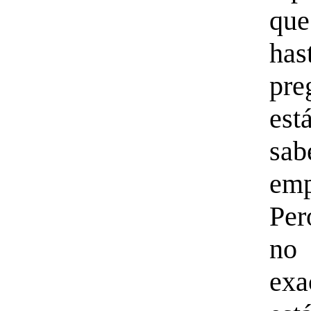
qu
has
pr
es
sa
emp
Per
n
ex