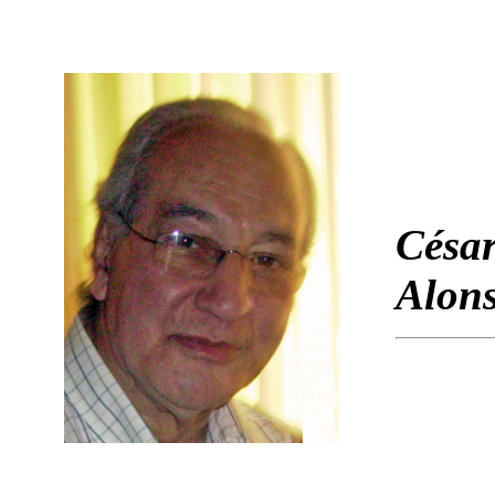
César
Alon