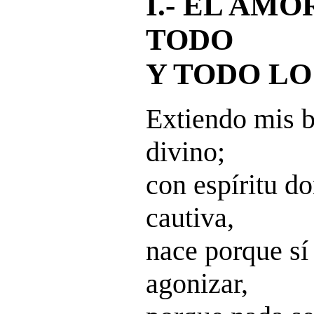
I.- EL AM
TODO
Y TODO L
Extiendo mis b
divino;
con espíritu d
cautiva,
nace porque sí
agonizar,