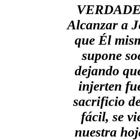
VERDADE
Alcanzar a J
que Él mism
supone soc
dejando que
injerten fu
sacrificio d
fácil, se v
nuestra hoja