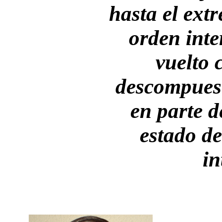
hasta el ext
orden inte
vuelto 
descompuest
en parte d
estado d
in