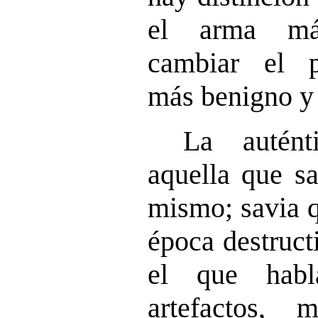
el arma má
cambiar el p
más benigno y 
La autént
aquella que s
mismo; savia q
época destruct
el que habl
artefactos, 