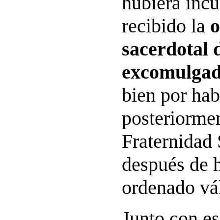
hubiera incu
recibido la
o
sacerdotal 
excomulgado
bien por hab
posteriormen
Fraternidad
después de 
ordenado vá
Junto con es