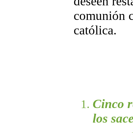
deseen rest
comunión co
católica.
Cinco r
los sac