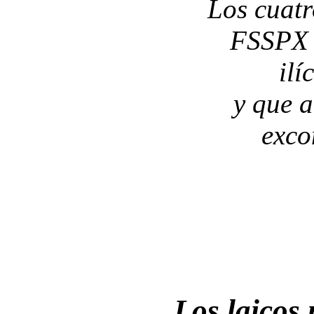
Los cuatr
FSSPX 
ilí
y que 
exco
Los laicos