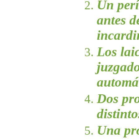
Un per
antes d
incardi
Los lai
juzgad
automá
Dos pr
distinto
Una pro