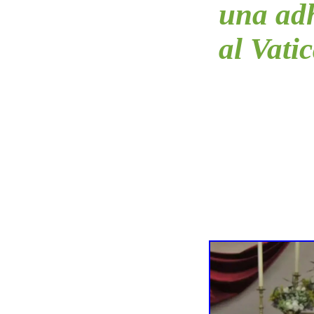
una adh
al Vati