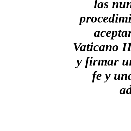
las nu
procedimi
aceptar
Vaticano I
y firmar u
fe y un
a