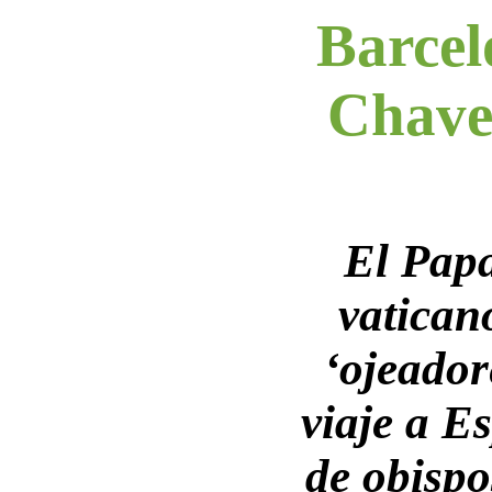
Barcel
Chaves
El Papa
vatican
‘ojeador
viaje a E
de obispo