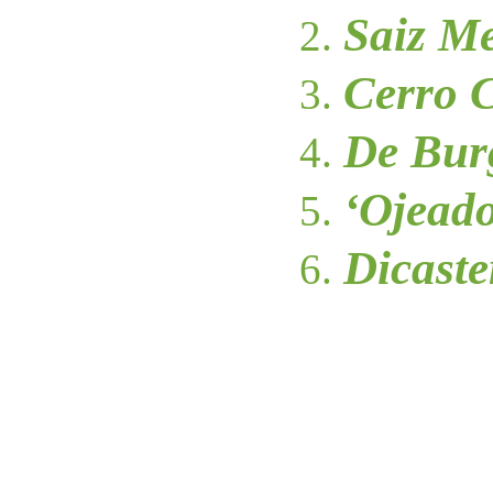
Saiz M
Cerro 
De Bur
‘Ojead
Dicaste