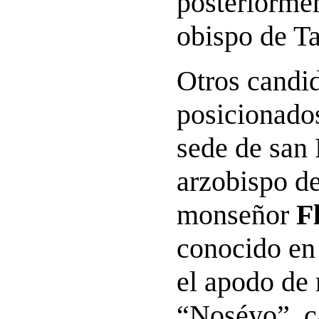
posteriormen
obispo de Ta
Otros candid
posicionados
sede de san 
arzobispo d
monseñor
F
conocido en 
el apodo de
“Noséyo”, c