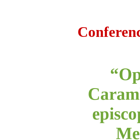
Conferenc
“Op
Caramb
episco
Me