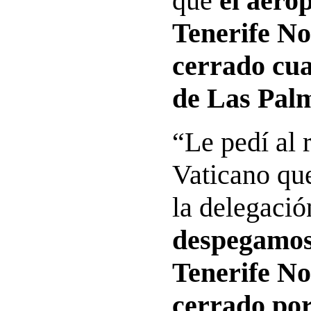
que
el aero
Tenerife No
cerrado cu
de Las Pal
“Le pedí al 
Vaticano que
la delegaci
despegamos
Tenerife No
cerrado por