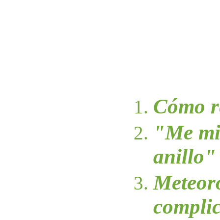
Cómo re
"Me mir
anillo"
Meteor
complic