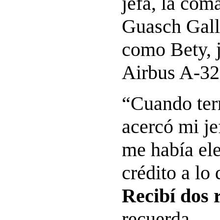
jefa, la com
Guasch Gall
como Bety, j
Airbus A-3
“Cuando term
acercó mi je
me había el
crédito a lo
Recibí dos r
recuerda.