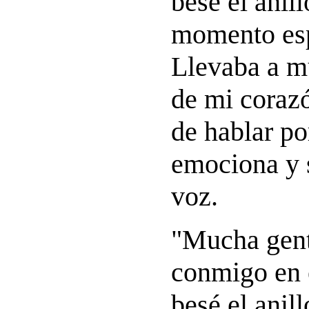
besé el anill
momento esp
Llevaba a m
de mi coraz
de hablar po
emociona y s
voz.
"Mucha gent
conmigo en e
besé el anil