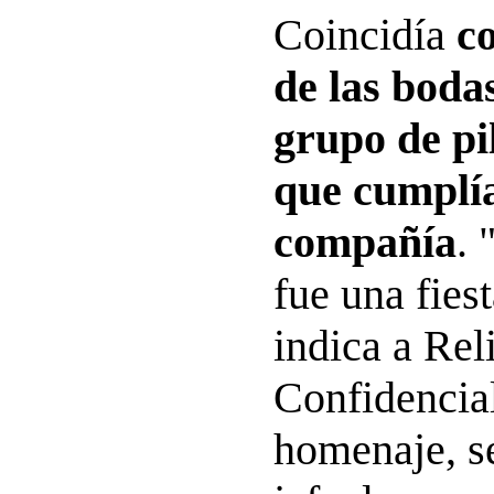
Coincidía
c
de las boda
grupo de pi
que cumplía
compañía
. 
fue una fies
indica a Rel
Confidencial
homenaje, se