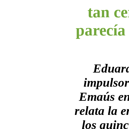
tan c
parecía
Eduar
impulsor 
Emaús en
relata la 
los quin