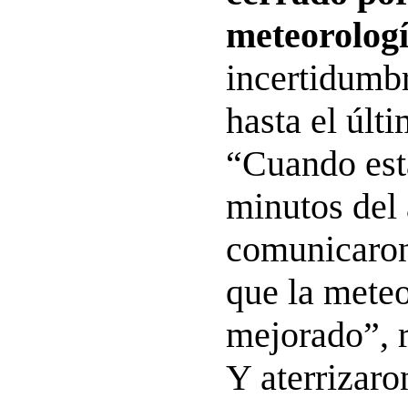
meteorolog
incertidumb
hasta el úl
“Cuando est
minutos del 
comunicaron
que la meteo
mejorado”, r
Y aterrizaro