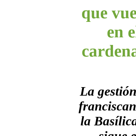
que vue
en e
carden
La gestió
franciscan
la Basílic
sigue 