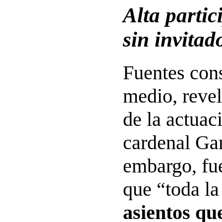
Alta partic
sin invitad
Fuentes cons
medio, revel
de la actuac
cardenal Ga
embargo, fue
que “toda l
asientos qu