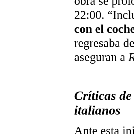
obra se prol
22:00. “Inc
con el coch
regresaba de
aseguran a
Críticas d
italianos
Ante esta in