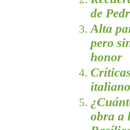
de Pedr
Alta pa
pero si
honor
Crítica
italian
¿Cuánto
obra a 