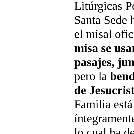
Litúrgicas Po
Santa Sede 
el misal ofic
misa se usa
pasajes, jun
pero la
bend
de Jesucris
Familia está
íntegrament
lo cual ha d