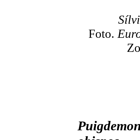
Sílv
Foto.
Euro
Zo
Puigdemont