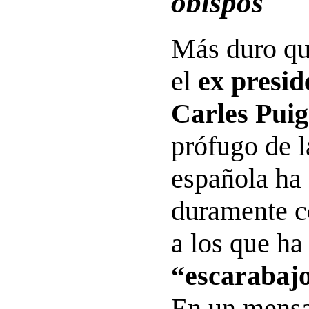
obispos
Más duro qu
el
ex presid
Carles Pui
prófugo de l
española ha
duramente c
a los que ha
“escarabaj
En un mensa