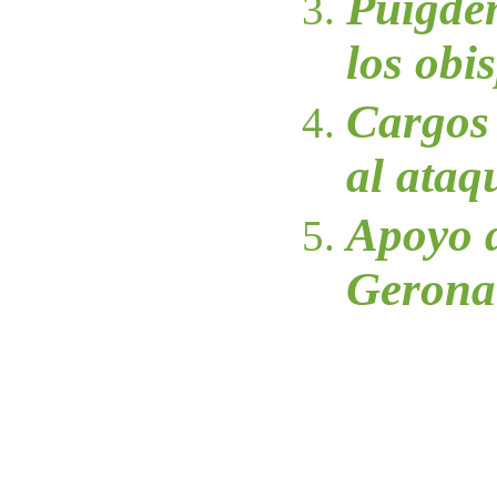
Puigdem
los obi
Cargos 
al ataq
Apoyo d
Gerona