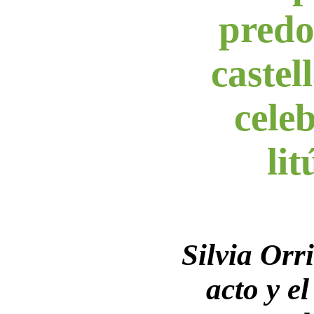
predo
castel
cele
lit
Silvia Orri
acto y el