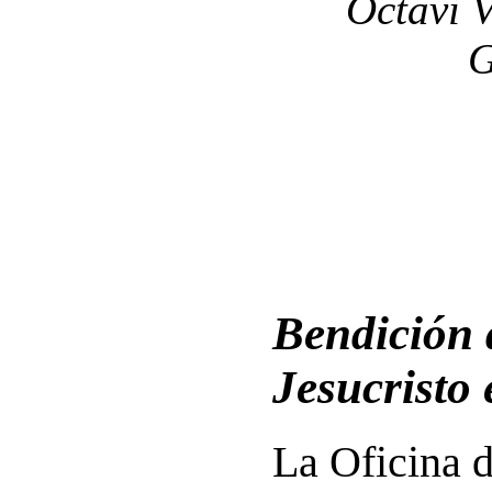
Octavi V
G
Bendición 
Jesucristo 
La Oficina 