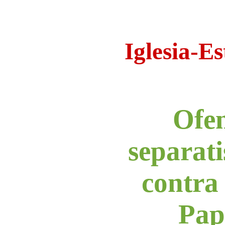
Iglesia-E
Ofen
separat
contra 
Pap