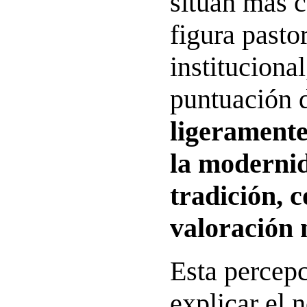
sitúan más c
figura pasto
instituciona
puntuación d
ligerament
la modernid
tradición, 
valoración 
Esta percep
explicar el 