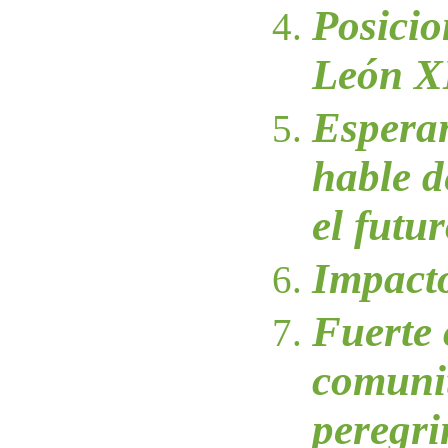
Posici
León X
Espera
hable d
el futu
Impacto
Fuerte
comunit
peregri