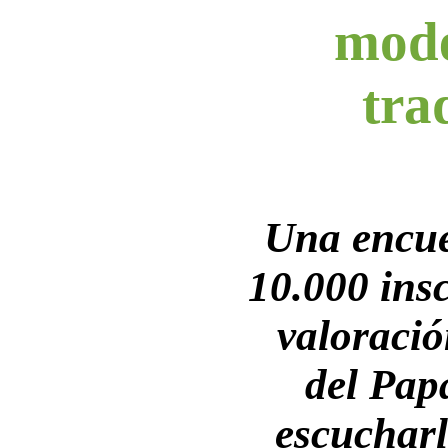
mode
tra
Una encu
10.000 insc
valoració
del Papa
escucharl