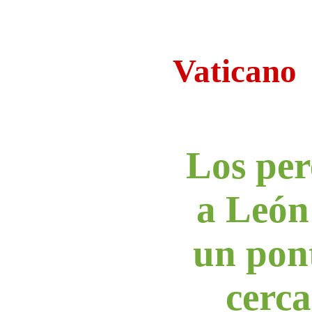
Vaticano
Los per
a Leó
un pont
cerc