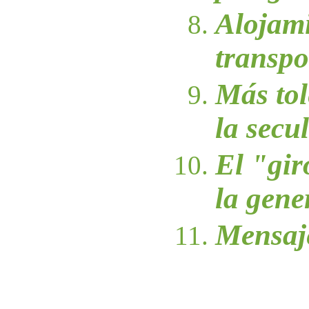
Alojami
transpo
Más tol
la secu
El "gir
la gene
Mensaj