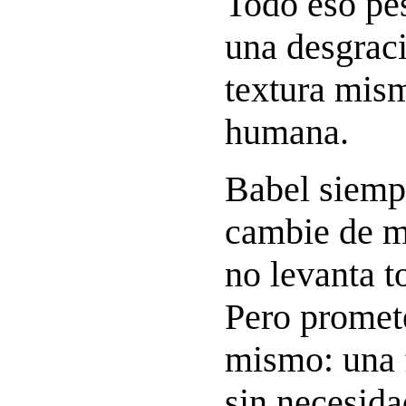
Todo eso pes
una desgraci
textura mis
humana.
Babel siemp
cambie de m
no levanta to
Pero promete
mismo: una 
sin necesida