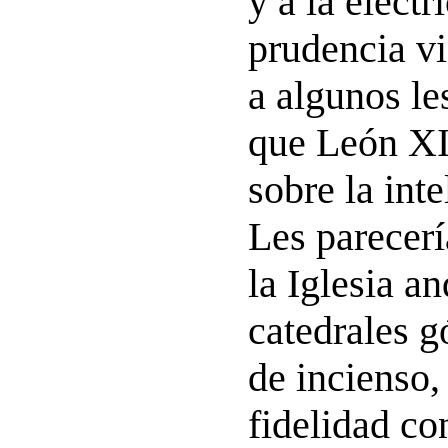
y a la electr
prudencia vi
a algunos le
que León XI
sobre la inte
Les parecerí
la Iglesia a
catedrales g
de incienso,
fidelidad co