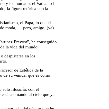
ino y los humano, el Vaticano I
do, la figura retórica con la
istianismo, el Papa, lo que el
a de moda, … pero, amigo, (ya)
Martínez Prevost”, ha conseguido
toda la vida del mundo.
 o despistarse en los
erto.
rofesor de Estética de la
vo de su venida, que es como
solo filosofía, con el
e está asomando al cielo que ya
s de cortesía del género que he