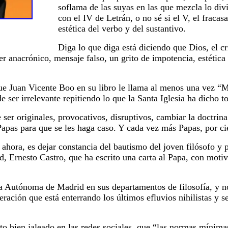
soflama de las suyas en las que mezcla lo div
con el IV de Letrán, o no sé si el V, el fracasa
estética del verbo y del sustantivo.
Diga lo que diga está diciendo que Dios, el cr
er anacrónico, mensaje falso, un grito de impotencia, estétic
ue Juan Vicente Boo en su libro le llama al menos una vez “
e ser irrelevante repitiendo lo que la Santa Iglesia ha dicho 
 ser originales, provocativos, disruptivos, cambiar la doctrina
pas para que se les haga caso. Y cada vez más Papas, por ci
ahora, es dejar constancia del bautismo del joven filósofo y p
 Ernesto Castro, que ha escrito una carta al Papa, con moti
a Autónoma de Madrid en sus departamentos de filosofía, y no 
ración que está enterrando los últimos efluvios nihilistas y s
to bien jaleado en las redes sociales, que “las normas mínima