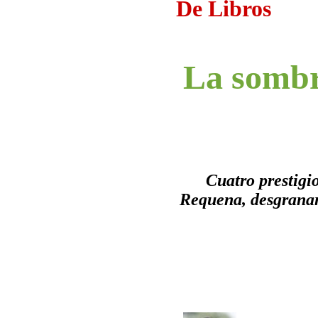
De Libros
La sombra
Cuatro prestigi
Requena, desgranan l