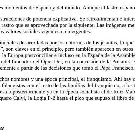
es momentos de España y del mundo. Aunque el lastre español s
trucciones de potencia explicativa. Se retroalimentan e inter
rastro que es aprovechada por la siguiente. Las imágenes me
s valores sociales vigentes o emergentes.
niciales desarrolladas por los entornos de los jesuitas, lo qu
”, son claves en el principio, pero también aparecen en otros
n la Europa postconciliar e incluso en la España de la Asamble
n del fundador del Opus Dei, en la concesión de la Prelatura 
temente a partir de las decisiones que tomó el Papa Francisco.
uchos nombres y una época principal, el franquismo. Ahí hay q
 falangistas con el resto de las familias del franquismo, a los
sa o posteriormente ya en la época socialista el de Ruiz Mat
nquero Calvi, la Logia P-2 hasta el pico que supuso el libro 
ra