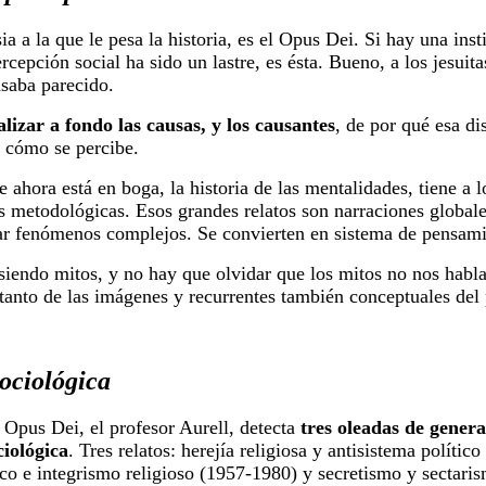
ia a la que le pesa la historia, es el Opus Dei. Si hay una inst
ercepción social ha sido un lastre, es ésta. Bueno, a los jesuit
asaba parecido.
alizar a fondo las causas, y los causantes
, de por qué esa di
 cómo se percibe.
e ahora está en boga, la historia de las mentalidades, tiene a 
s metodológicas. Esos grandes relatos son narraciones globale
ar fenómenos complejos. Se convierten en sistema de pensami
siendo mitos, y no hay que olvidar que los mitos no nos habla
 tanto de las imágenes y recurrentes también conceptuales del 
sociológica
l Opus Dei, el profesor Aurell, detecta
tres oleadas de genera
ociológica
. Tres relatos: herejía religiosa y antisistema polític
ico e integrismo religioso (1957-1980) y secretismo y sectari