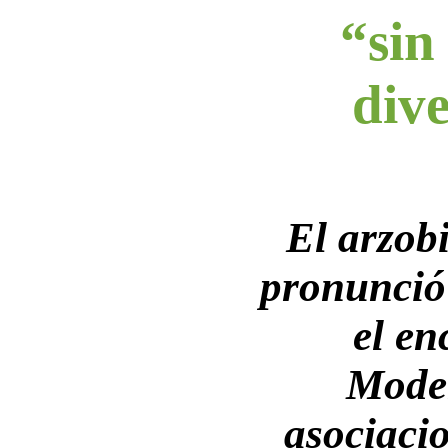
“sin
div
El arzobi
pronunció
el en
Mode
asociacio