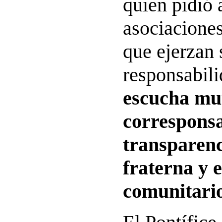
quien pidió 
asociacione
que ejerzan 
responsabil
escucha mut
corresponsa
transparenc
fraterna y 
comunitari