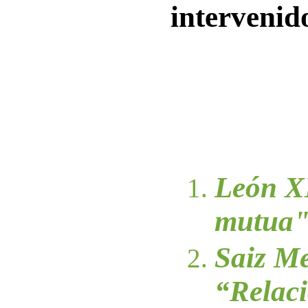
intervenid
León X
mutua
Saiz M
“Relaci