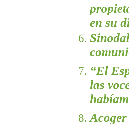
propiet
en su d
Sinodal
comuni
“El Esp
las voc
habíamo
Acoger 