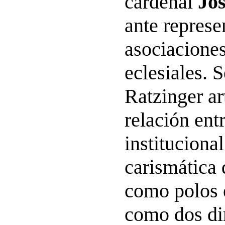
cardenal
Jo
ante represe
asociacione
eclesiales. 
Ratzinger ar
relación ent
instituciona
carismática 
como polos e
como dos di