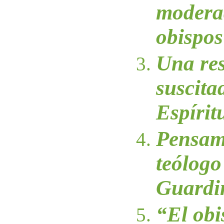
modera
obispo
Una re
suscita
Espírit
Pensam
teólog
Guardi
“El obi