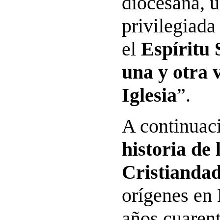
diocesana, 
privilegiada
el
Espíritu 
una y otra v
Iglesia
”.
A continuaci
historia de 
Cristianda
orígenes en 
años cuarent