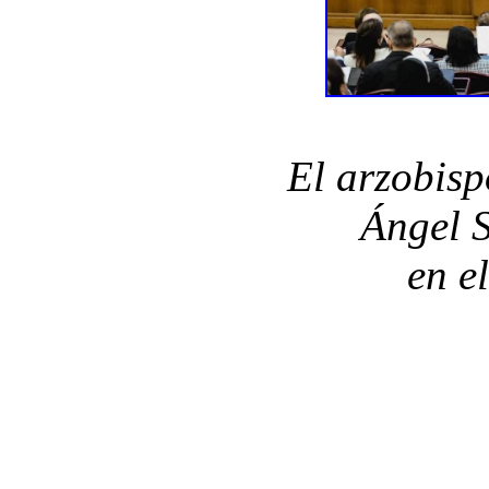
El arzobisp
Ángel S
en e