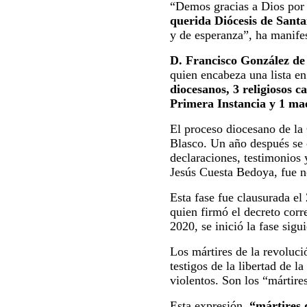
“Demos gracias a Dios por l
querida Diócesis de Sant
y de esperanza”, ha manif
D. Francisco González de
quien encabeza una lista e
diocesanos, 3 religiosos c
Primera Instancia y 1 mae
El proceso diocesano de la 
Blasco. Un año después se 
declaraciones, testimonios 
Jesús Cuesta Bedoya, fue n
Esta fase fue clausurada el
quien firmó el decreto cor
2020, se inició la fase sig
Los mártires de la revoluci
testigos de la libertad de 
violentos. Son los “mártire
Esta expresión,
“mártires 