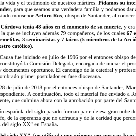
a vida y el testimonio de nuestros mártires.
Pidamos su inte
ander
, para que seamos una verdadera familia y podamos dar 
estado monseñor
Arturo Ros
, obispo de Santander, al conocer 
 Córdova tenía 48 años en el momento de su muerte,
y era 
n la que se incluyen además 79 compañeros, de los cuales
67 
armelitas, 3 seminaristas y 7 laicos (5 miembros de la Acci
stro católico).
Causa fue iniciado en julio de 1996 por el entonces obispo de
constituyó la Comisión Delegada, encargada de iniciar el pro
y documentos oportunos. El canónigo de la catedral y profesor 
ombrado primer postulador en fase diocesana.
 28 de julio de 2018 por el entonces obispo de Santander,
Man
respondiente. A continuación, todo el material fue enviado a
uiente, que culmina ahora con la aprobación por parte del Sant
ón española del siglo pasado forman parte de esa gran nube de
la fe, de la esperanza que no defrauda y de la caridad que perd
s del siglo XX” en España.
del siglo XX”, fue utilizada por primera vez por san Juan 