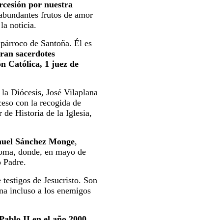
rcesión por nuestra
abundantes frutos de amor
la noticia.
párroco de Santoña. Él es
eran sacerdotes
ón Católica, 1 juez de
 la Diócesis, José Vilaplana
ceso con la recogida de
de Historia de la Iglesia,
uel Sánchez Monge
,
 Roma, donde, en mayo de
o Padre.
 testigos de Jesucristo. Son
ona incluso a los enemigos
Pablo II en el año 2000,