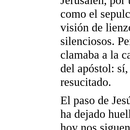
Jerusalén, por
como el sepulc
visión de lien
silenciosos. Pe
clamaba a la c
del apóstol: s
resucitado.
El paso de Jesú
ha dejado huel
hoy nos siguen