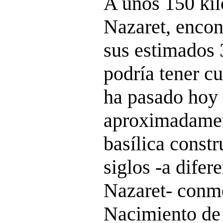
A unos 150 kil
Nazaret, enco
sus estimados 
podría tener c
ha pasado hoy
aproximadamen
basílica const
siglos -a difer
Nazaret- conm
Nacimiento de