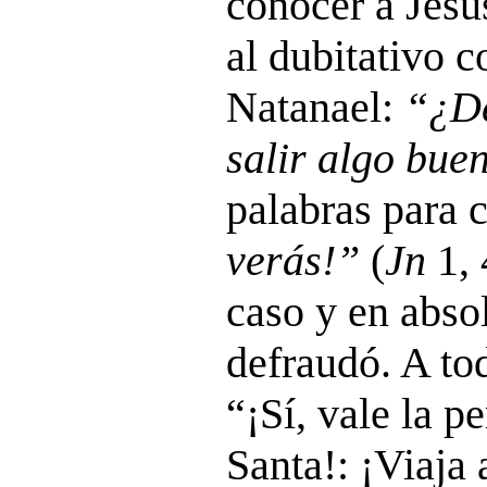
conocer a Jesú
al dubitativo 
Natanael:
“¿De
salir algo bue
palabras para 
verás!”
(
Jn
1, 
caso y en abso
defraudó. A tod
“¡Sí, vale la p
Santa!: ¡Viaja a