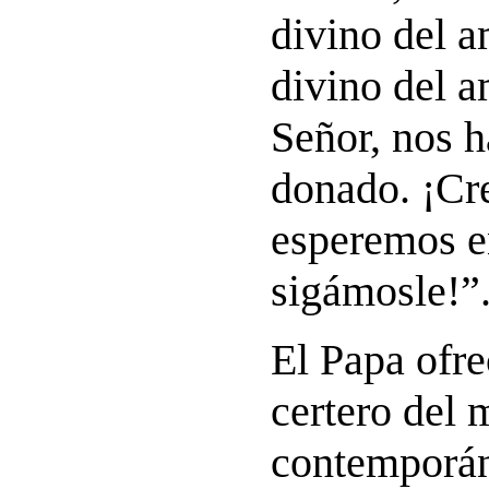
divino del a
divino del a
Señor, nos h
donado. ¡Cr
esperemos e
sigámosle!”
El Papa ofre
certero del
contemporá