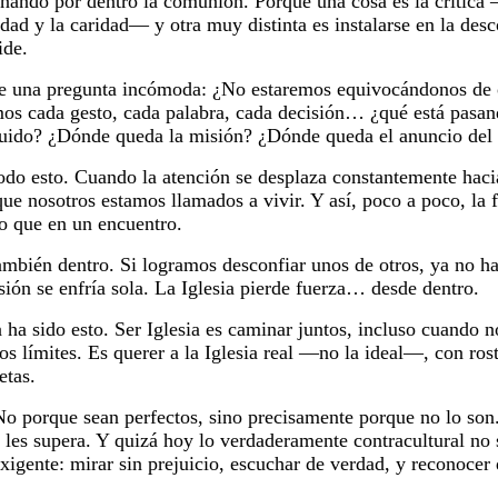
onando por dentro la comunión. Porque una cosa es la crítica 
dad y la caridad— y otra muy distinta es instalarse en la de
ide.
se una pregunta incómoda: ¿No estaremos equivocándonos de 
amos cada gesto, cada palabra, cada decisión… ¿qué está pasa
ruido? ¿Dónde queda la misión? ¿Dónde queda el anuncio del
odo esto. Cuando la atención se desplaza constantemente haci
ue nosotros estamos llamados a vivir. Y así, poco a poco, la f
o que en un encuentro.
ambién dentro. Si logramos desconfiar unos de otros, ya no h
sión se enfría sola. La Iglesia pierde fuerza… desde dentro.
a ha sido esto. Ser Iglesia es caminar juntos, incluso cuando 
 límites. Es querer a la Iglesia real —no la ideal—, con rost
etas.
No porque sean perfectos, sino precisamente porque no lo so
les supera. Y quizá hoy lo verdaderamente contracultural no s
ente: mirar sin prejuicio, escuchar de verdad, y reconocer 