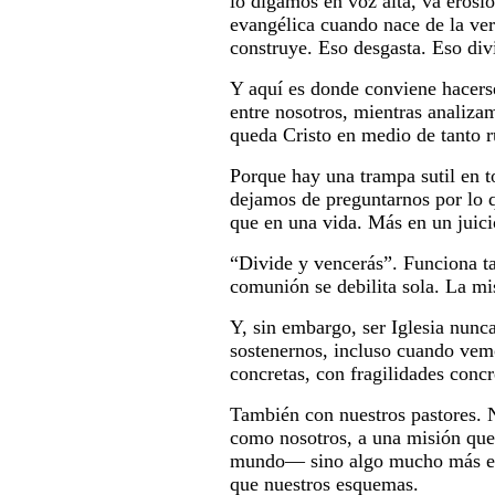
lo digamos en voz alta, va erosi
evangélica cuando nace de la ver
construye. Eso desgasta. Eso div
Y aquí es donde conviene hacer
entre nosotros, mientras analiz
queda Cristo en medio de tanto 
Porque hay una trampa sutil en t
dejamos de preguntarnos por lo q
que en una vida. Más en un juici
“Divide y vencerás”. Funciona t
comunión se debilita sola. La mi
Y, sin embargo, ser Iglesia nunc
sostenernos, incluso cuando vemos
concretas, con fragilidades concr
También con nuestros pastores. 
como nosotros, a una misión que 
mundo— sino algo mucho más exig
que nuestros esquemas.