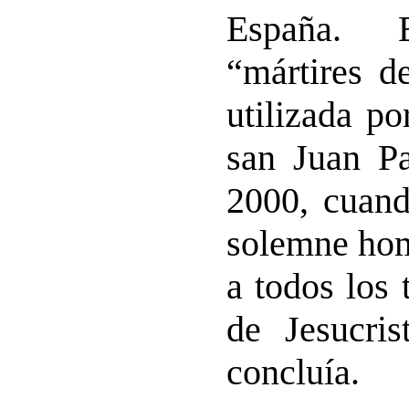
España. E
“mártires d
utilizada p
san Juan Pa
2000, cuand
solemne ho
a todos los 
de Jesucris
concluía.