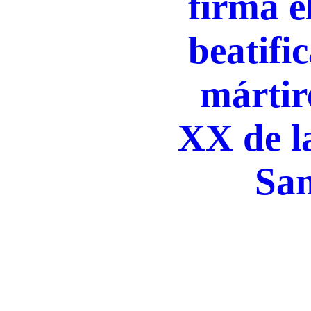
firma e
beatifi
mártire
XX de la
Sa