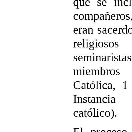
que se inc
compañeros,
eran sacerd
religioso
seminarist
miembros
Católica, 1
Instanci
católico).
El proceso