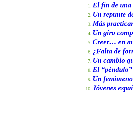
El fin de una
Un repunte d
Más practican
Un giro compl
Creer… en mu
¿Falta de fo
Un cambio qu
El “péndulo”
Un fenómeno 
Jóvenes espa