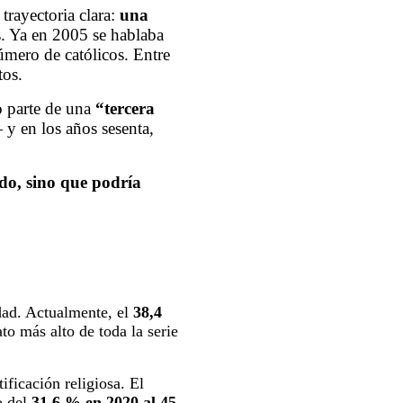
trayectoria clara:
una
s. Ya en 2005 se hablaba
úmero de católicos. Entre
tos.
o parte de una
“tercera
 y en los años sesenta,
ado, sino que podría
idad. Actualmente, el
38,4
ato más alto de toda la serie
ficación religiosa. El
o del
31,6 % en 2020 al 45