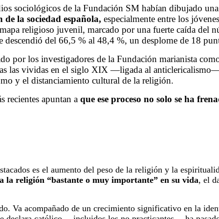
dios sociológicos de la Fundación SM habían dibujado una 
n de la sociedad española,
especialmente entre los jóvene
 mapa religioso juvenil, marcado por una fuerte caída del n
je descendió del 66,5 % al 48,4 %, un desplome de 18 pun
tado por los investigadores de la Fundación marianista com
tras las vividas en el siglo XIX —ligada al anticlericalismo—
mo y el distanciamiento cultural de la religión.
s recientes apuntan a
que ese proceso no solo se ha fren
acados es el aumento del peso de la religión y la espiritual
a la religión “bastante o muy importante” en su vida
, el d
do. Va acompañado de un crecimiento significativo en la identi
se declara católico —incluidos los no practicantes— ha pasad